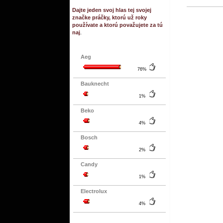
Dajte jeden svoj hlas tej svojej
značke práčky, ktorú už roky
používate a ktorú považujete za tú
naj
.
Aeg
76%
Bauknecht
1%
Beko
4%
Bosch
2%
Candy
1%
Electrolux
4%