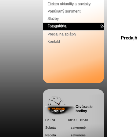
Elektro aktuality a novinky
Ponúkaný sortiment
Služby
Fotogaléria
Predaj na splátky
Predaj
Kontakt
Otváracie
hodiny
Po-Pia
08:00 - 16:30
Sobota
zatvorené
Nedeľa
zatvorené