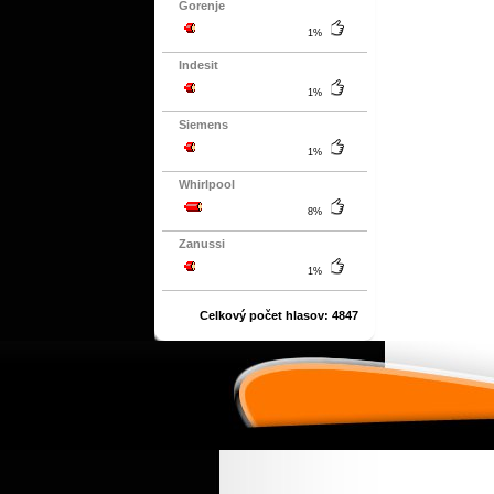
Gorenje
1%
Indesit
1%
Siemens
1%
Whirlpool
8%
Zanussi
1%
Celkový počet hlasov: 4847