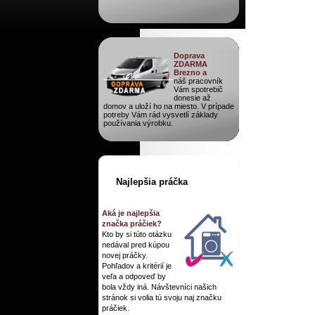
Doprava
ZDARMA
Brezno a
náš pracovník
Vám spotrebič
donesie až
domov a uloží ho na miesto. V prípade
potreby Vám rád vysvetlí základy
používania výrobku.
Najlepšia práčka
Aká je najlepšia
značka práčiek?
Kto by si túto otázku
nedával pred kúpou
novej práčky.
Pohľadov a kritérií je
veľa a odpoveď by
bola vždy iná. Návštevníci našich
stránok si volia tú svoju naj značku
práčiek.