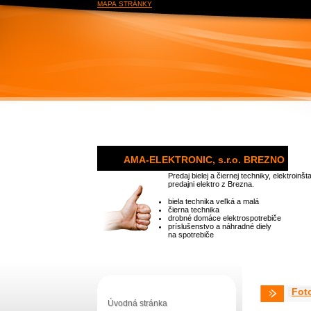
MAPA STRÁNKY
AMA-ELEKTRONIC, s.r.o. BREZNO
Predaj bielej a čiernej techniky, elektroinšt
predajni elektro z Brezna.
biela technika veľká a malá
čierna technika
drobné domáce elektrospotrebiče
príslušenstvo a náhradné diely
na spotrebiče
Fot
Úvodná stránka