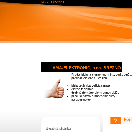
MAPA STRÁNKY
AMA-ELEKTRONIC, s.r.o. BREZNO
Predaj bielej a čiernej techniky, elektroinšt
predajni elektro z Brezna.
biela technika veľká a malá
čierna technika
drobné domáce elektrospotrebiče
príslušenstvo a náhradné diely
na spotrebiče
Pon
Úvodná stránka