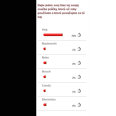
Dajte jeden svoj hlas tej svojej
značke práčky, ktorú už roky
používate a ktorú považujete za tú
naj
.
Aeg
76%
Bauknecht
1%
Beko
4%
Bosch
2%
Candy
1%
Electrolux
4%