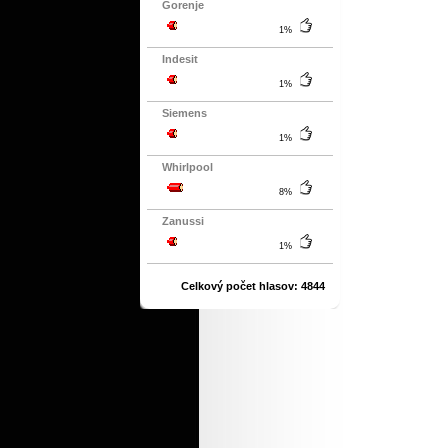
Gorenje
1%
Indesit
1%
Siemens
1%
Whirlpool
8%
Zanussi
1%
Celkový počet hlasov: 4844