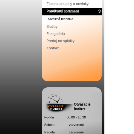
Elektro aktuality a novinky
Ponúkaný sortiment
Satelitná technika
Služby
Fotogaléria
Predaj na splátky
Kontakt
Otváracie
hodiny
Po-Pia
08:00 - 16:30
Sobota
zatvorené
Nedeľa
zatvorené