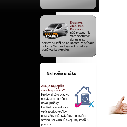
Doprava
ZDARMA
Brezno a
náš pracovník
Vám spotrebič
donesie až
domov a uloží ho na miesto. V prípade
potreby Vám rád vysvetlí základy
používania výrobku.
Najlepšia práčka
Aká je najlepšia
značka práčiek?
Kto by si túto otázku
nedával pred kúpou
novej práčky.
Pohľadov a kritérií je
veľa a odpoveď by
bola vždy iná. Návštevníci našich
stránok si volia tú svoju naj značku
práčiek.